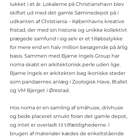
lukket i et år. Lokalerne på Christianshavn blev
skiftet ud med det gamle Søminedepot på i
udkanten af
Christiania
– Københavns kreative
fristad, der med sin historie og unikke kollektivt
prægede samfund i sig selv er et tilløbsstykke
for mere end en halv million besøgende på årlig
basis. Sammen med Bjarne Ingels Group har
noma skabt en arkitektonisk perle uden lige.
Bjarne Ingels er arkitekten bag ikoniske steder
som pandaernes anlæg i Zoologisk Have, 8tallet
og
VM Bjerget
i Ørestad.
Hos noma er en samling af småhuse, drivhuse
og bede placeret smukt foran det gamle depot,
og intet er overladt til tilfældighederne. I
brugen af materialer kædes de enkeltstående