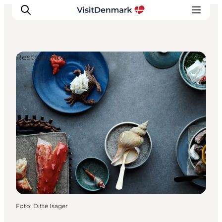
Restauranter
Inspiration
Destinationer
Oplevelser
Overnatning
Planlæg ferien
Foto
:
Ditte Isager