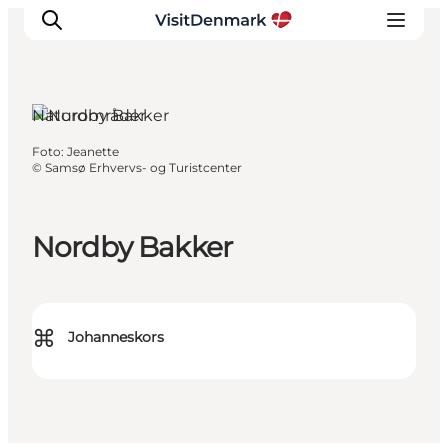
Naturområder
Foto
:
Jeanette
Inspiration
©
Samsø Erhvervs- og Turistcenter
Destinationer
Oplevelser
Nordby Bakker
Overnatning
Planlæg ferien
⌘
Johanneskors