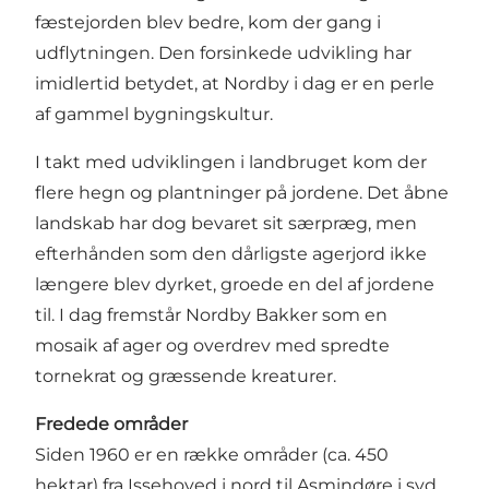
fæstejorden blev bedre, kom der gang i
udflytningen. Den forsinkede udvikling har
imidlertid betydet, at Nordby i dag er en perle
af gammel bygningskultur.
I takt med udviklingen i landbruget kom der
flere hegn og plantninger på jordene. Det åbne
landskab har dog bevaret sit særpræg, men
efterhånden som den dårligste agerjord ikke
længere blev dyrket, groede en del af jordene
til. I dag fremstår Nordby Bakker som en
mosaik af ager og overdrev med spredte
tornekrat og græssende kreaturer.
Fredede områder
Siden 1960 er en række områder (ca. 450
hektar) fra Issehoved i nord til Asmindøre i syd