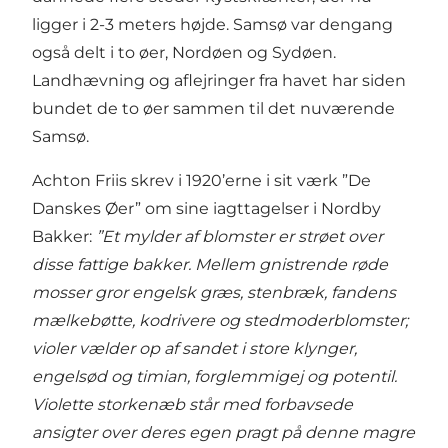
ligger i 2-3 meters højde. Samsø var dengang
også delt i to øer, Nordøen og Sydøen.
Landhævning og aflejringer fra havet har siden
bundet de to øer sammen til det nuværende
Samsø.
Achton Friis skrev i 1920’erne i sit værk ”De
Danskes Øer” om sine iagttagelser i Nordby
Bakker:
”Et mylder af blomster er strøet over
disse fattige bakker. Mellem gnistrende røde
mosser gror engelsk græs, stenbræk, fandens
mælkebøtte, kodrivere og stedmoderblomster;
violer vælder op af sandet i store klynger,
engelsød og timian, forglemmigej og potentil.
Violette storkenæb står med forbavsede
ansigter over deres egen pragt på denne magre