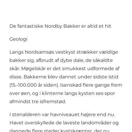
De fantastiske Nordby Bakker er altid et hit
Geologi
Langs Nordsamsøs vestkyst strækker vældige
bakker sig, afbrudt af dybe dale, de såkaldte
skår. Møgelskår er det smukkest udformede af
disse. Bakkerne blev dannet under sidste istid
(15.-100.000 år siden). Isenskød flere gange frem
over øen, og i klinterne langs kysten ses spor
afmindst tre isfremstød.
I stenalderen var havniveauet højere end nu.
Havet overskyllede de laveste landområder og
dannede flere steder kystskrænter, der nu