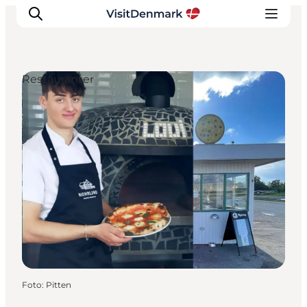
Restauranter
Inspiration
Destinationer
Oplevelser
Overnatning
Planlæg ferien
Foto
:
Pitten