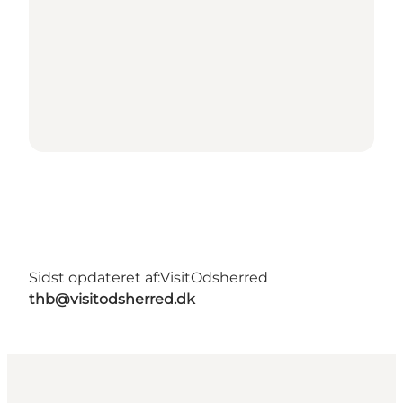
Sidst opdateret af:
VisitOdsherred
thb@visitodsherred.dk