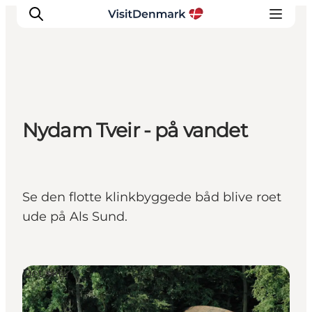
Inspiration
Nydam Tveir - på vandet
Destinationer
Oplevelser
Overnatning
Planlæg ferien
Se den flotte klinkbyggede båd blive roet
ude på Als Sund.
Det sker