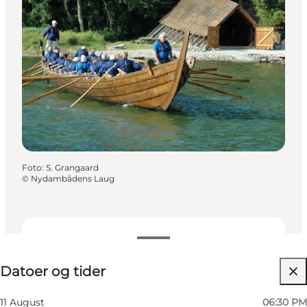
Foto
:
S. Grangaard
©
Nydambådens Laug
Datoer og tider
Datoer og tider
Besøg hjemmeside
11 August
06:30 PM