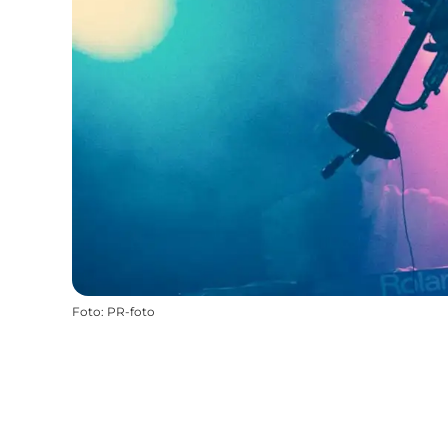
Foto
:
PR-foto