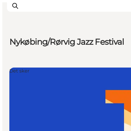
Nykøbing/Rørvig Jazz Festival
Inspiration
Destinationer
Oplevelser
Det sker
Overnatning
Planlæg ferien