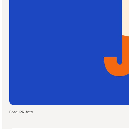
Foto
:
PR-foto