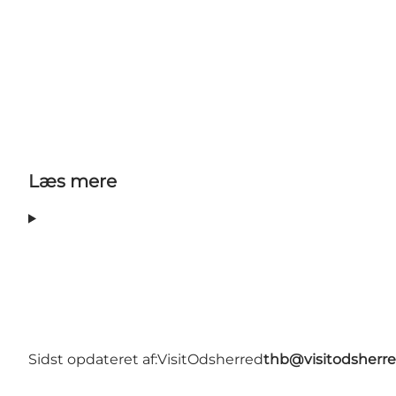
Læs mere
Sidst opdateret af:
VisitOdsherred
thb@visitodsherre