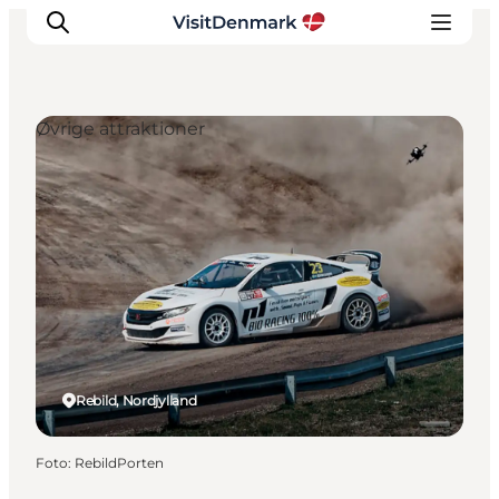
Øvrige attraktioner
Inspiration
Destinationer
Oplevelser
Overnatning
Planlæg ferien
Rebild, Nordjylland
Foto
:
RebildPorten