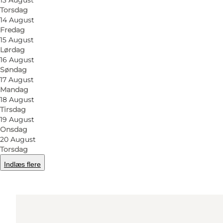
13 August
Torsdag
14 August
Fredag
Find vej
15 August
Lørdag
Odense Møntvask
16 August
Søndag
Rødegårdsvej 84
17 August
Mandag
5000 Odense C
18 August
Tirsdag
19 August
Find vej
Onsdag
20 August
Torsdag
Indlæs flere