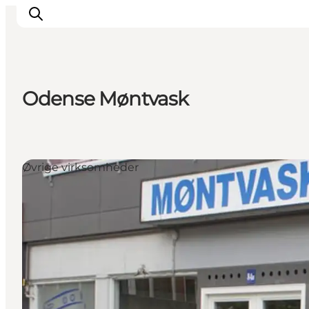
Odense Møntvask
Inspiration
Destinationer
Oplevelser
Øvrige virksomheder
Overnatning
Planlæg ferien