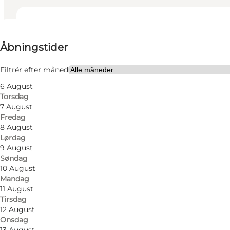
Se åbningstider
Åbningstider
Besøg hjemmeside
Mig selv, Min partner, Venner
Filtrér efter måned
6 August
Torsdag
7 August
Fredag
8 August
Lørdag
9 August
Søndag
Læs mere
10 August
Mandag
11 August
Tirsdag
12 August
Onsdag