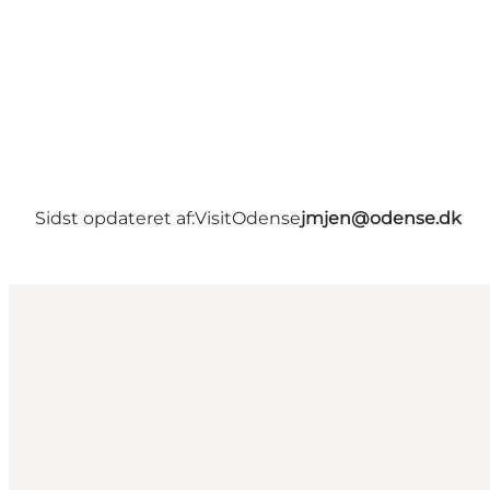
Sidst opdateret af:
VisitOdense
jmjen@odense.dk