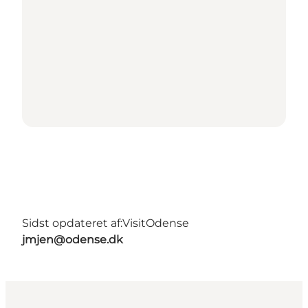
Sidst opdateret af:
VisitOdense
jmjen@odense.dk