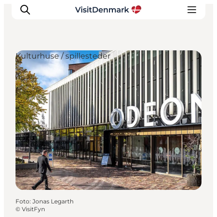
Kulturhuse / spillesteder
Inspiration
Destinationer
Oplevelser
Overnatning
Planlæg ferien
Foto
:
Jonas Legarth
©
VisitFyn