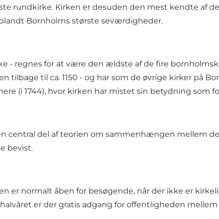
te rundkirke. Kirken er desuden den mest kendte af de 
 blandt Bornholms største seværdigheder.
irke - regnes for at være den ældste af de fire bornholms
ken tilbage til ca. 1150 - og har som de øvrige kirker 
enere (i 1744), hvor kirken har mistet sin betydning som 
 en central del af teorien om sammenhængen mellem de
e bevist.
 er normalt åben for besøgende, når der ikke er kirkelige
rhalvåret er der gratis adgang for offentligheden melle