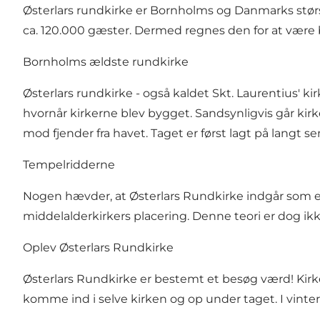
Østerlars rundkirke er Bornholms og Danmarks størs
ca. 120.000 gæster. Dermed regnes den for at være
Bornholms ældste rundkirke
Østerlars rundkirke - også kaldet Skt. Laurentius' k
hvornår kirkerne blev bygget. Sandsynligvis går kir
mod fjender fra havet. Taget er først lagt på langt s
Tempelridderne
Nogen hævder, at Østerlars Rundkirke indgår som
middelalderkirkers placering. Denne teori er dog ikk
Oplev Østerlars Rundkirke
Østerlars Rundkirke er bestemt et besøg værd! Kirken
komme ind i selve kirken og op under taget. I vinte