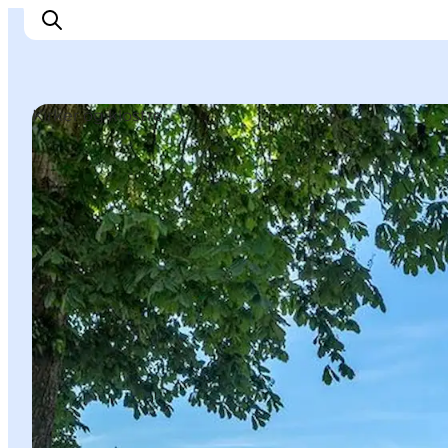
Kirker og klostre
Inspiration
Destinationer
Oplevelser
Overnatning
Planlæg ferien