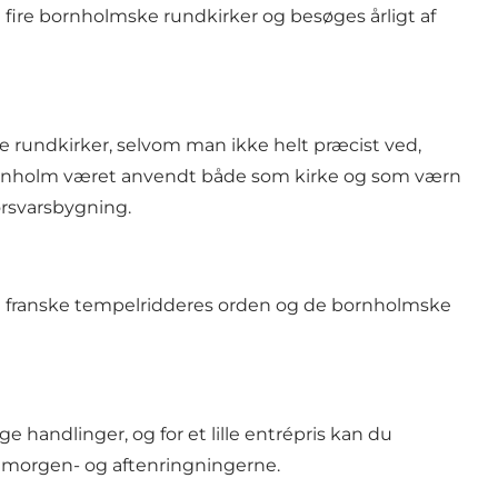
fire bornholmske rundkirker og besøges årligt af
ke rundkirker, selvom man ikke helt præcist ved,
på Bornholm været anvendt både som kirke og som værn
forsvarsbygning.
 franske tempelridderes orden og de bornholmske
 handlinger, og for et lille entrépris kan du
m morgen- og aftenringningerne.