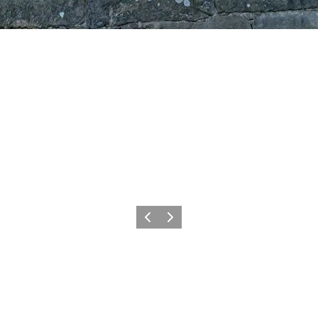
Forrige
Næste