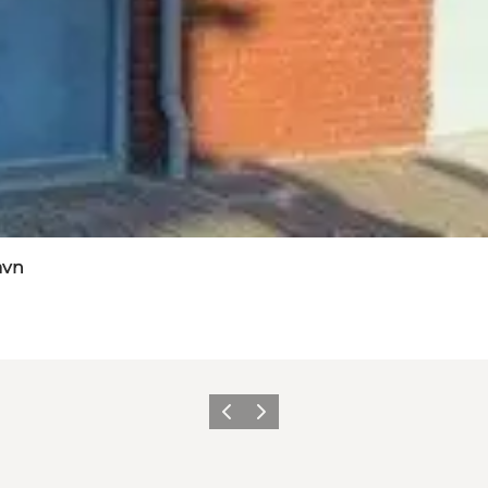
avn
Forrige
Næste