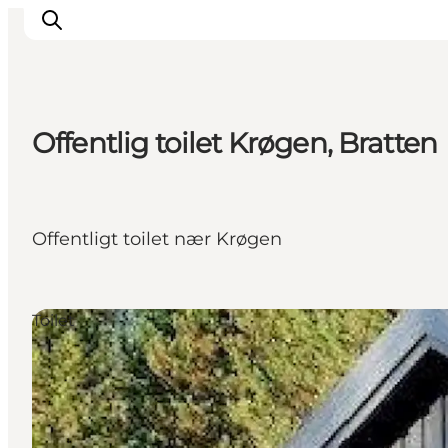
Offentlig toilet Krøgen, Bratten
Inspiration
Destinationer
Oplevelser
Offentligt toilet nær Krøgen
Overnatning
Planlæg ferien
Toilet