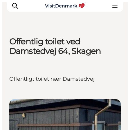
Offentlig toilet ved
Inspiration
Damstedvej 64, Skagen
Destinationer
Oplevelser
Overnatning
Offentligt toilet nær Damstedvej
Planlæg ferien
Toilet