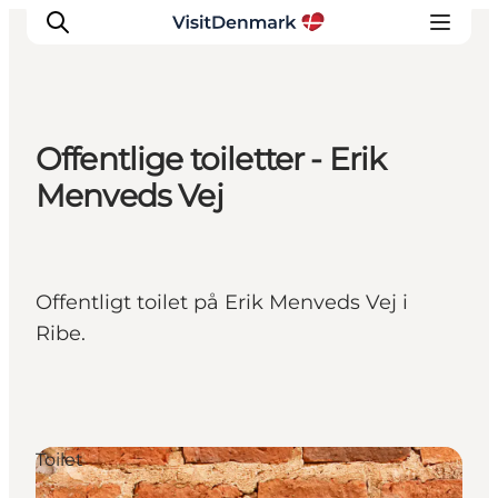
Offentlige toiletter - Erik
Inspiration
Menveds Vej
Destinationer
Oplevelser
Overnatning
Offentligt toilet på Erik Menveds Vej i
Planlæg ferien
Ribe.
Toilet