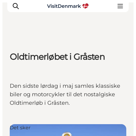
Inspiration
Oldtimerløbet i Gråsten
Destinationer
Oplevelser
Overnatning
Planlæg ferien
Den sidste lørdag i maj samles klassiske
biler og motorcykler til det nostalgiske
Oldtimerløb i Gråsten.
Det sker