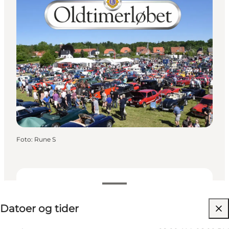
Foto
:
Rune S
Datoer og tider
Datoer og tider
Besøg hjemmeside