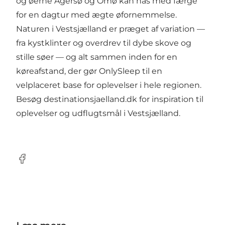
og øerne Agersø og Omø kan nås med færge
for en dagtur med ægte øfornemmelse.
Naturen i Vestsjælland er præget af variation —
fra kystklinter og overdrev til dybe skove og
stille søer — og alt sammen inden for en
køreafstand, der gør OnlySleep til en
velplaceret base for oplevelser i hele regionen.
Besøg
destinationsjaelland.dk
for inspiration til
oplevelser og udflugtsmål i Vestsjælland.
Facebook