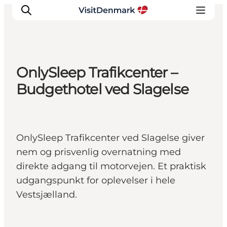
OnlySleep Trafikcenter –
Inspiration
Budgethotel ved Slagelse
Destinationer
Oplevelser
Overnatning
OnlySleep Trafikcenter ved Slagelse giver
Planlæg ferien
nem og prisvenlig overnatning med
direkte adgang til motorvejen. Et praktisk
udgangspunkt for oplevelser i hele
Vestsjælland.