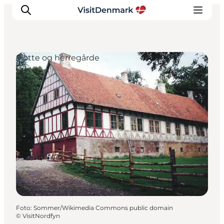
Slotte og herregårde
Inspiration
Destinationer
Oplevelser
Overnatning
Planlæg ferien
Foto
:
Sommer/Wikimedia Commons public domain
©
VisitNordfyn