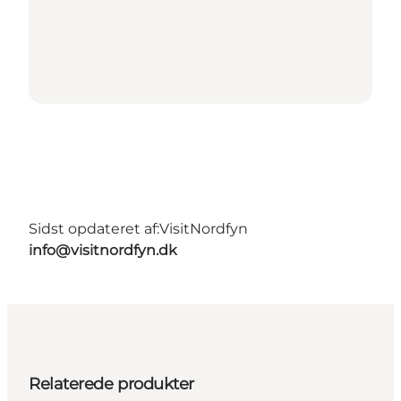
Sidst opdateret af:
VisitNordfyn
info@visitnordfyn.dk
Relaterede produkter