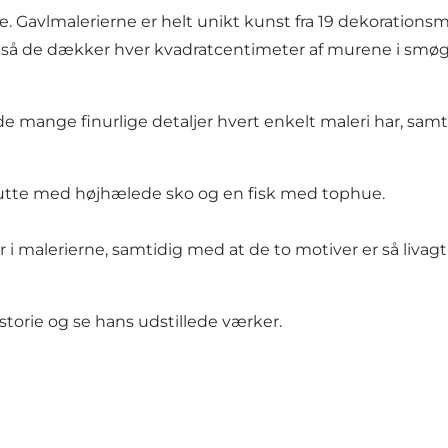
de. Gavlmalerierne er helt unikt kunst fra 19 dekorations
op, så de dækker hver kvadratcentimeter af murene i sm
e mange finurlige detaljer hvert enkelt maleri har, samt
utte med højhælede sko og en fisk med tophue.
 i malerierne, samtidig med at de to motiver er så livagtig
historie og se hans udstillede værker.