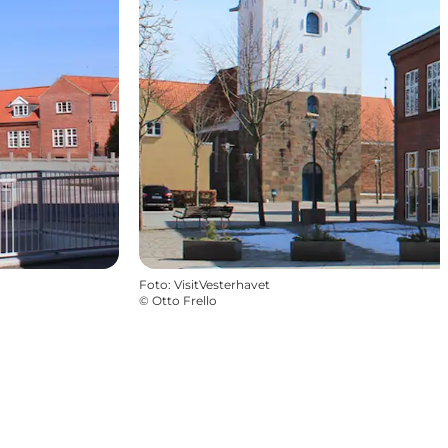
Foto
:
VisitVesterhavet
©
Otto Frello