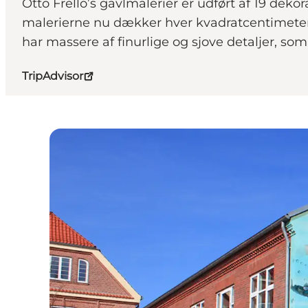
Otto Frello’s gavlmalerier er udført af 19 deko
malerierne nu dækker hver kvadratcentimeter
har massere af finurlige og sjove detaljer, som 
TripAdvisor