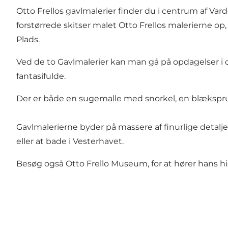
Otto Frellos gavlmalerier finder du i centrum af Var
forstørrede skitser malet Otto Frellos malerierne 
Plads.
Ved de to Gavlmalerier kan man gå på opdagelser i d
fantasifulde.
Der er både en sugemalle med snorkel, en blækspr
Gavlmalerierne byder på massere af finurlige detaljer
eller at bade i Vesterhavet.
Besøg også
Otto Frello Museum
, for at hører hans 