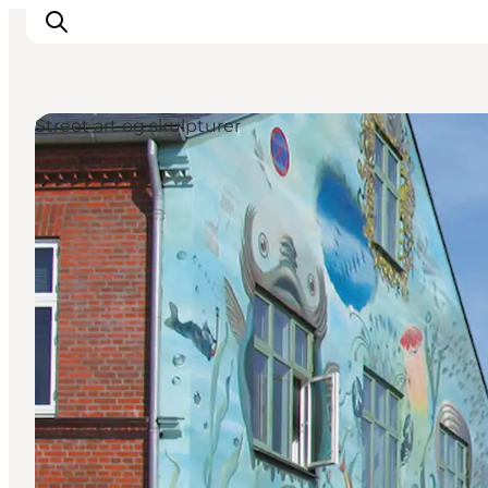
Street art og skulpturer
Inspiration
Destinationer
Oplevelser
Overnatning
Planlæg ferien