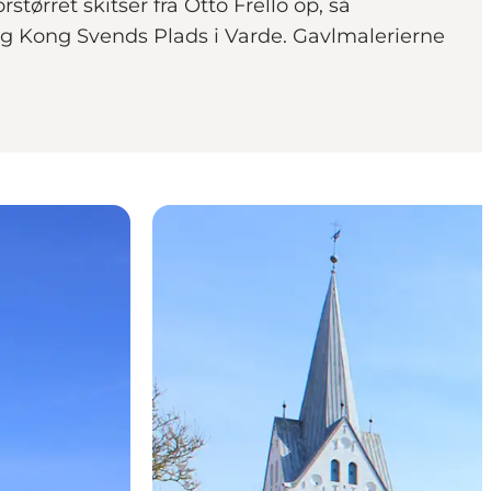
tørret skitser fra Otto Frello op, så
g Kong Svends Plads i Varde. Gavlmalerierne