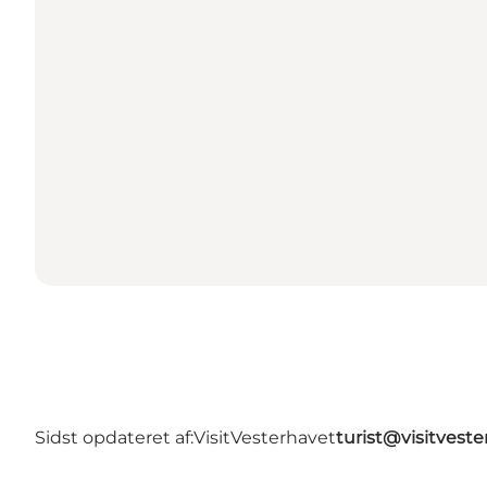
Sidst opdateret af:
VisitVesterhavet
turist@visitveste