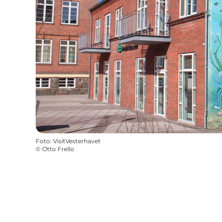
Foto
:
VisitVesterhavet
©
Otto Frello