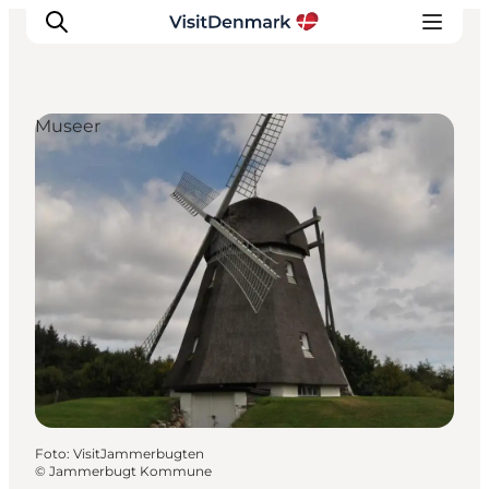
Museer
Inspiration
Destinationer
Oplevelser
Overnatning
Planlæg ferien
Foto
:
VisitJammerbugten
©
Jammerbugt Kommune