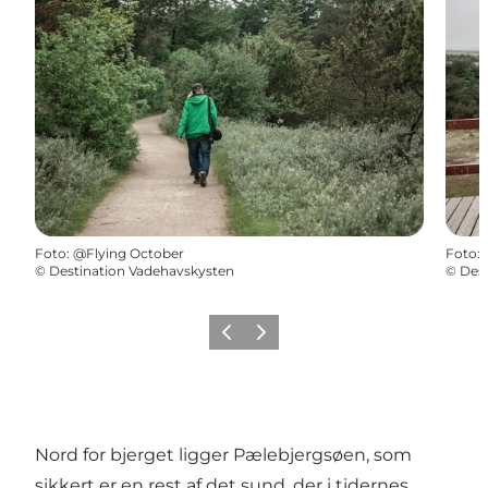
Foto
:
@Flying October
Foto
:
©
Destination Vadehavskysten
©
Dest
Forrige
Næste
Nord for bjerget ligger Pælebjergsøen, som
sikkert er en rest af det sund, der i tidernes