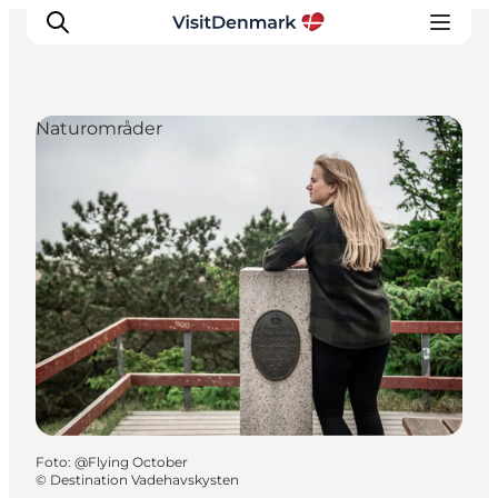
Naturområder
Inspiration
Destinationer
Oplevelser
Overnatning
Planlæg ferien
Foto
:
@Flying October
©
Destination Vadehavskysten