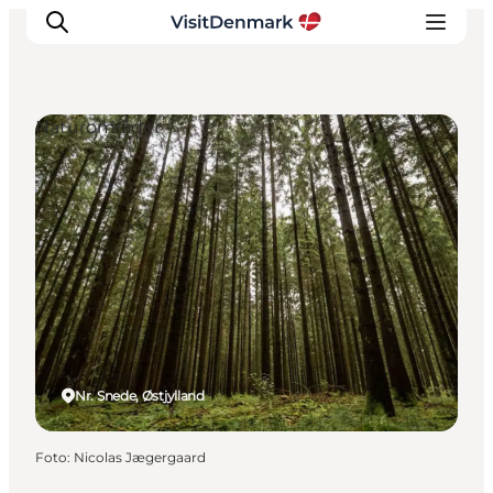
Naturområder
Inspiration
Destinationer
Oplevelser
Overnatning
Planlæg ferien
Nr. Snede, Østjylland
Foto
:
Nicolas Jægergaard