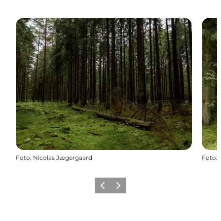
Foto
:
Nicolas Jægergaard
Foto
:
Forrige
Næste