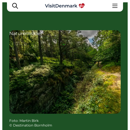
Naturområder
Inspiration
Destinationer
Oplevelser
Overnatning
Planlæg ferien
Foto
:
Martin Birk
©
Destination Bornholm