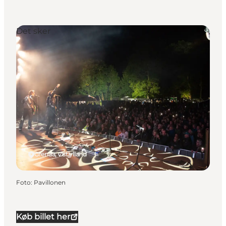
Det sker
Grenaa, Østjylland
Foto
:
Pavillonen
Køb billet her