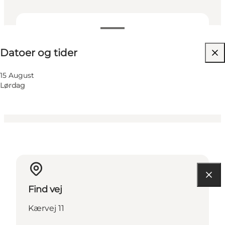
Datoer og tider
Datoer og tider
Besøg hjemmeside
Venner
15 August
Lørdag
Find vej
Kærvej 11