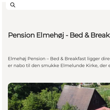
Pension Elmehøj - Bed & Break
Inspiration
Destinationer
Oplevelser
Elmehøj Pension – Bed & Breakfast ligger dire
Overnatning
er nabo til den smukke Elmelunde Kirke, der e
Planlæg ferien
Bed & Breakfast