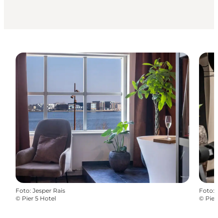
Foto
:
Jesper Rais
Foto
:
©
Pier 5 Hotel
©
Pier