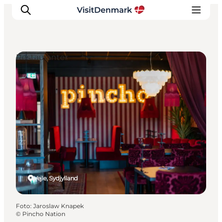
Restauranter
Inspiration
Destinationer
Oplevelser
Overnatning
Planlæg ferien
Vejle, Sydjylland
Foto
:
Jaroslaw Knapek
©
Pincho Nation