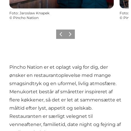
Foto
:
Jaroslaw Knapek
Foto
:
©
Pincho Nation
©
Pin
Forrige
Næste
Pincho Nation er et oplagt valg for dig, der
ønsker en restaurantoplevelse med mange
smagsindtryk og en uformel, livlig atmosfære.
Menukortet består af småretter inspireret af
flere køkkener, så det er let at sammensætte et
måltid efter lyst, appetit og selskab.
Restauranten er særligt velegnet til
venneaftener, familietid, date night og fejring af