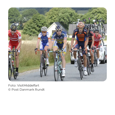
Foto
:
VisitMiddelfart
©
Post Danmark Rundt