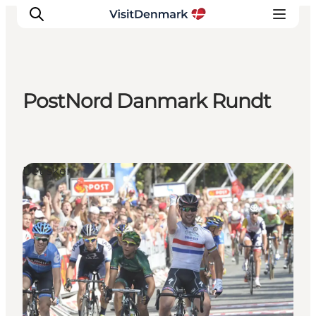
PostNord Danmark Rundt
Inspiration
Destinationer
Oplevelser
Det sker
Overnatning
Planlæg ferien