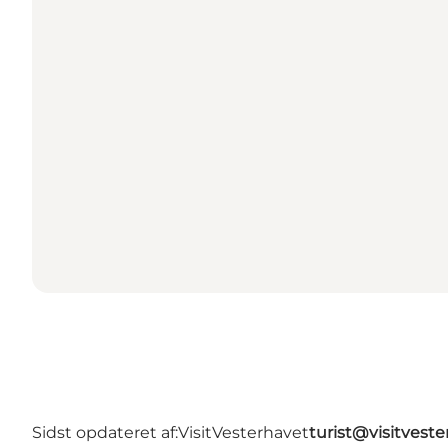
Sidst opdateret af:
VisitVesterhavet
turist@visitveste