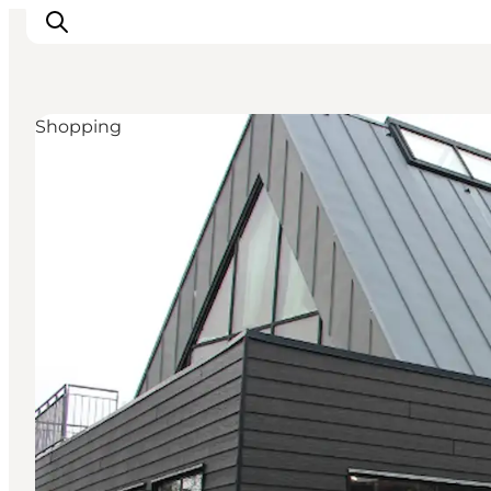
Shopping
Inspiration
Destinationer
Oplevelser
Overnatning
Planlæg ferien