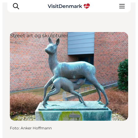
Street art og skulpturer
Inspiration
Destinationer
Oplevelser
Overnatning
Planlæg ferien
Foto
:
Anker Hoffmann