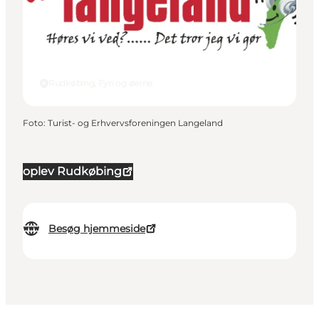
Rudkøbing, Fyn og øerne
Foto
:
Turist- og Erhvervsforeningen Langeland
oplev Rudkøbing
Besøg hjemmeside