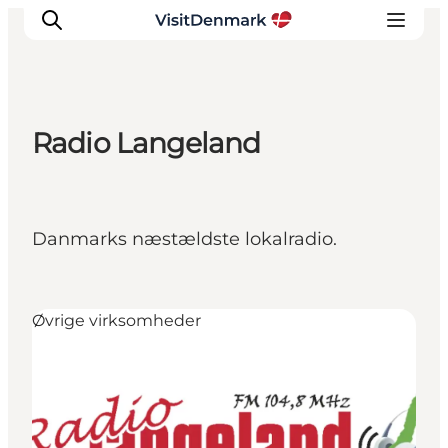
Radio Langeland
Inspiration
Destinationer
Oplevelser
Danmarks næstældste lokalradio.
Overnatning
Planlæg ferien
Øvrige virksomheder