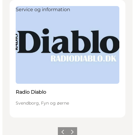
Service og information
Radio Diablo
Svendborg, Fyn og øerne
Forrige
Næste