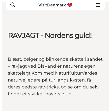
RAVJAGT - Nordens guld!
Inspiration
Destinationer
Oplevelser
Blæst, bølger og blinkende skatte i sandet
Overnatning
– ravjagt ved Blåvand er naturens egen
Planlæg ferien
skattejagt.Kom med NaturKulturVardes
naturvejledere på tur langs kysten, få
deres bedste rav-tricks, og se om du selv
finder et stykke “havets guld”.