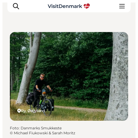
Øvrige aktiviteter
Inspiration
Destinationer
Oplevelser
Overnatning
Planlæg ferien
Ry, Østjylland
Foto
:
Danmarks Smukkeste
©
Michael Fiukowski & Sarah Moritz