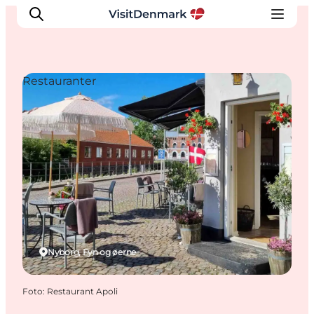
Restauranter
Inspiration
Destinationer
Oplevelser
Overnatning
Planlæg ferien
Nyborg, Fyn og øerne
Foto
:
Restaurant Apoli