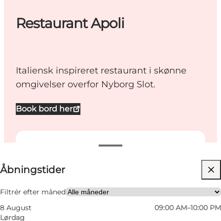
Restaurant Apoli
Italiensk inspireret restaurant i skønne
omgivelser overfor Nyborg Slot.
Book bord her
Se åbningstider
Åbningstider
Besøg hjemmeside
Hunde tilladt
Filtrér efter måned
8 August
09:00 AM–10:00 PM
Mig selv, Min partner, Venner
Lørdag