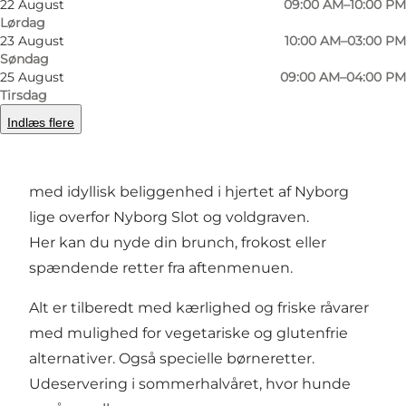
22 August
09:00 AM–10:00 PM
Foto
:
Restaurant Apoli
Foto
:
Lørdag
23 August
10:00 AM–03:00 PM
Søndag
Forrige
Næste
25 August
09:00 AM–04:00 PM
Tirsdag
Indlæs flere
Lille hyggelig italiensk inspireret restaurant
med idyllisk beliggenhed i hjertet af Nyborg
lige overfor Nyborg Slot og voldgraven.
Her kan du nyde din brunch, frokost eller
spændende retter fra aftenmenuen.
Alt er tilberedt med kærlighed og friske råvarer
med mulighed for vegetariske og glutenfrie
alternativer. Også specielle børneretter.
Udeservering i sommerhalvåret, hvor hunde