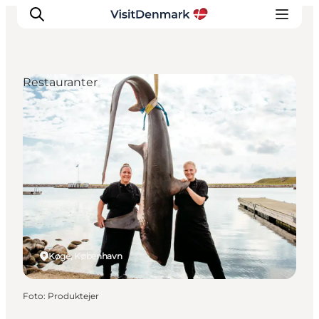
Restauranter
Inspiration
Destinationer
Oplevelser
Overnatning
Planlæg ferien
Køge, København
Foto
:
Produktejer