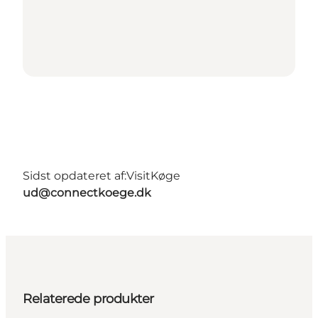
Sidst opdateret af:
VisitKøge
ud@connectkoege.dk
Relaterede produkter