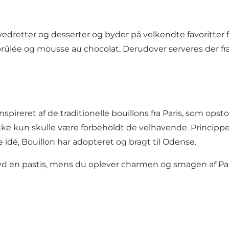
ovedretter og desserter og byder på velkendte favoritter 
e brûlée og mousse au chocolat. Derudover serveres der fra
ireret af de traditionelle bouillons fra Paris, som opstod
kke kun skulle være forbeholdt de velhavende. Princippe
 idé, Bouillon har adopteret og bragt til Odense.
g nyd en pastis, mens du oplever charmen og smagen af Par