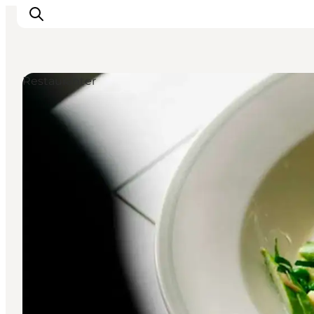
Restauranter
Inspiration
Destinationer
Oplevelser
Overnatning
Planlæg ferien