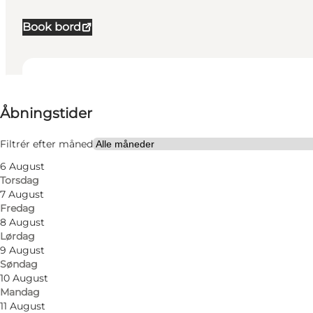
Book bord
Se åbningstider
Åbningstider
Besøg hjemmeside
Venner, Min partner
Filtrér efter måned
6 August
Torsdag
7 August
Fredag
8 August
Lørdag
9 August
Søndag
10 August
Mandag
11 August