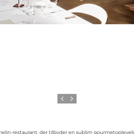
Forrige
Næste
in-restaurant, der tilbyder en sublim gourmetoplevelse