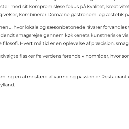
r med sit kompromisløse fokus på kvalitet, kreativite
ivelser, kombinerer Domæne gastronomi og æstetik på 
nu, hvor lokale og sæsonbetonede råvarer forvandles t
fuldendt smagsrejse gennem køkkenets kunstneriske vis
ilosofi. Hvert måltid er en oplevelse af præcision, sma
dvalgte flasker fra verdens førende vinområder, hvor 
omi og en atmosfære af varme og passion er Restaurant 
ylland.