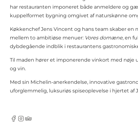
har restauranten imponeret både anmeldere og gæste
kuppelformet bygning omgivet af naturskønne omg
Køkkenchef Jens Vincent og hans team skaber en me
mellem to ambitiøse menuer:
Vores domæne
, en 
dybdegående indblik i restaurantens gastronomiske f
Til maden hører et imponerende vinkort med nøje u
og vin.
Med sin Michelin-anerkendelse, innovative gastron
uforglemmelig, luksuriøs spiseoplevelse i hjertet af J
Facebook
Instagram
TripAdvisor