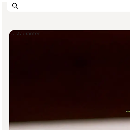
Restauranter
Inspiration
Destinationer
Oplevelser
Overnatning
Planlæg ferien