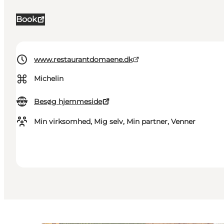
Book
www.restaurantdomaene.dk
⌘
Michelin
Besøg hjemmeside
Min virksomhed, Mig selv, Min partner, Venner