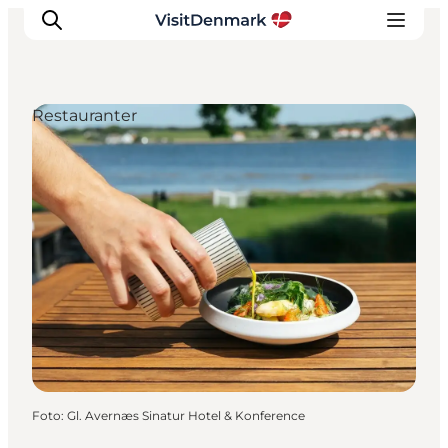
Restauranter
Inspiration
Destinationer
Oplevelser
Overnatning
Planlæg ferien
Foto
:
Gl. Avernæs Sinatur Hotel & Konference