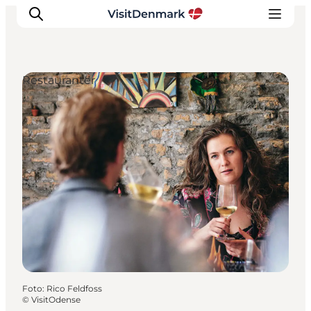
Restauranter
Inspiration
Destinationer
Oplevelser
Overnatning
Planlæg ferien
Foto
:
Rico Feldfoss
©
VisitOdense