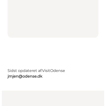
Sidst opdateret af:
VisitOdense
jmjen@odense.dk