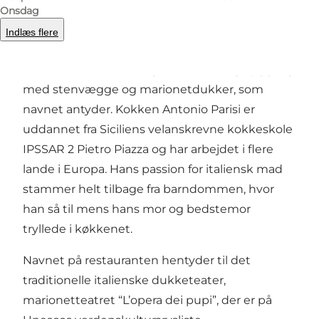
I Pupi Siciliani er en ægte, lille siciliansk
Onsdag
restaurant, der har fået udmærkelse af Det
Indlæs flere
Italienske Handelskammer for sit håndværk og
autenticitet. Indretningen er rustik og hyggelig
med stenvægge og marionetdukker, som
navnet antyder. Kokken Antonio Parisi er
uddannet fra Siciliens velanskrevne kokkeskole
IPSSAR 2 Pietro Piazza og har arbejdet i flere
lande i Europa. Hans passion for italiensk mad
stammer helt tilbage fra barndommen, hvor
han så til mens hans mor og bedstemor
tryllede i køkkenet.
Navnet på restauranten hentyder til det
traditionelle italienske dukketeater,
marionetteatret “L’opera dei pupi”, der er på