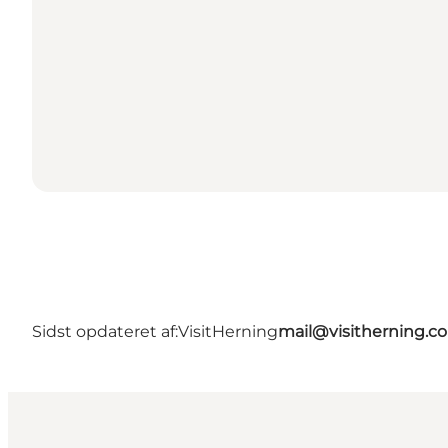
Sidst opdateret af:
VisitHerning
mail@visitherning.c