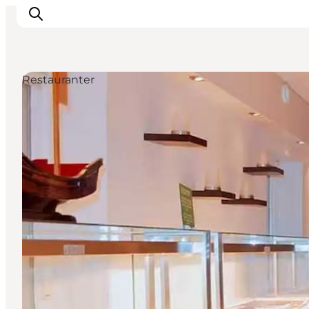
Restauranter
Inspiration
Destinationer
Oplevelser
Overnatning
Planlæg ferien