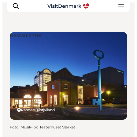
Restauranter
Inspiration
Destinationer
Oplevelser
Overnatning
Planlæg ferien
Randers, Østjylland
Foto
:
Musik- og Teaterhuset Værket