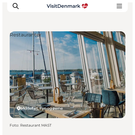
Restauranter
Inspiration
Destinationer
Oplevelser
Overnatning
Planlæg ferien
Middelfart, Fyn og øerne
Foto
:
Restaurant MAST