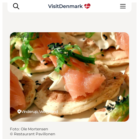
Restauranter
Inspiration
Destinationer
Oplevelser
Overnatning
Planlæg ferien
Vinderup, Vestjylland
Foto
:
Ole Mortensen
©
Restaurant Pavillonen