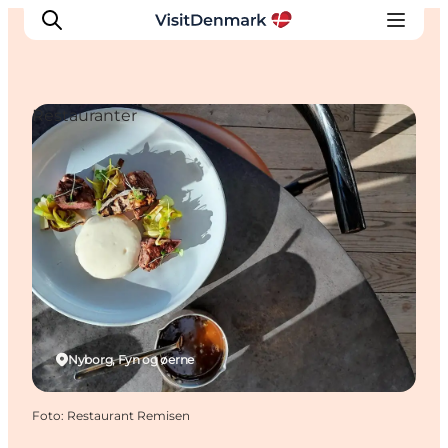
Restauranter
Inspiration
Destinationer
Oplevelser
Overnatning
Planlæg ferien
Nyborg, Fyn og øerne
Foto
:
Restaurant Remisen