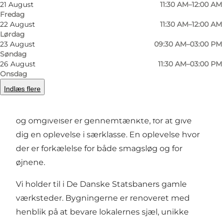
21 August
11:30 AM–12:00 AM
Forrige
Næste
Fredag
22 August
11:30 AM–12:00 AM
Lørdag
23 August
09:30 AM–03:00 PM
Søndag
26 August
11:30 AM–03:00 PM
Hos
Restaurant Remisen i Nyborg
byder vi
Onsdag
vores gæster velkommen i
unikke rammer
Indlæs flere
med fokus på stil, kvalitet, mad af særdeles høj
standard og fantastisk service.
Både vores mad
og omgivelser er gennemtænkte, for at give
dig en oplevelse i særklasse. En oplevelse hvor
der er forkælelse for både smagsløg og for
øjnene.
Vi holder til i De Danske Statsbaners gamle
værksteder. Bygningerne er renoveret med
henblik på at bevare lokalernes sjæl, unikke