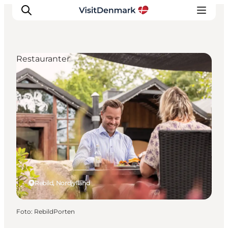
Restauranter
Inspiration
Destinationer
Oplevelser
Overnatning
Planlæg ferien
Rebild, Nordjylland
Foto
:
RebildPorten