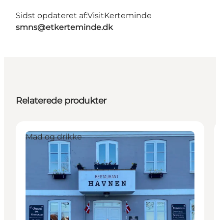
Sidst opdateret af:
VisitKerteminde
smns@etkerteminde.dk
Relaterede produkter
Mad og drikke