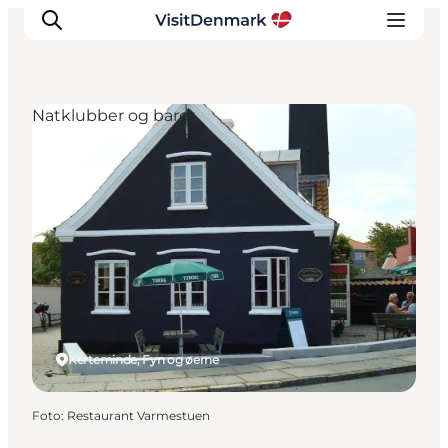
Natklubber og barer
Inspiration
Destinationer
Oplevelser
Overnatning
Planlæg ferien
Kerteminde, Fyn og øerne
Foto
:
Restaurant Varmestuen