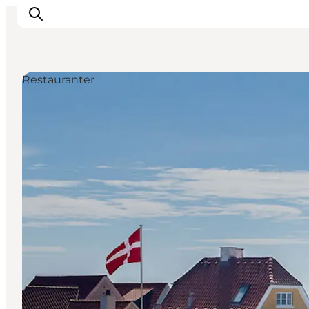
Restauranter
Inspiration
Destinationer
Oplevelser
Overnatning
Planlæg ferien