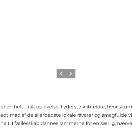
Forrige
Næste
er en helt unik oplevelse. I yderste klitrække, hvor sk
ilberedt mad af de allerbedste lokale råvarer og smagfuld
ionelt. I fællesskab dannes rammerne for en særlig, nær