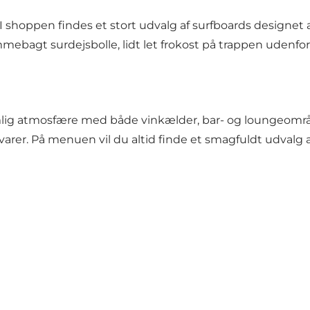
shoppen findes et stort udvalg af surfboards designet af
gt surdejsbolle, lidt let frokost på trappen udenfor ell
ig atmosfære med både vinkælder, bar- og loungeområde. H
arer. På menuen vil du altid finde et smagfuldt udvalg af