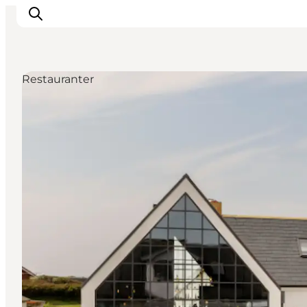
Restauranter
Inspiration
Destinationer
Oplevelser
Overnatning
Planlæg ferien