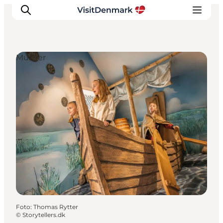
Museer
Inspiration
Destinationer
Oplevelser
Overnatning
Planlæg ferien
Foto
:
Thomas Rytter
©
Storytellers.dk