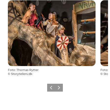
Foto
:
Thomas Rytter
Foto
:
©
Storytellers.dk
©
Stor
Forrige
Næste