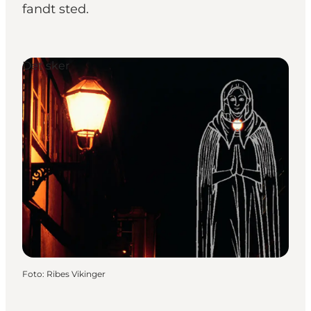
fandt sted.
Det sker
Foto
:
Ribes Vikinger