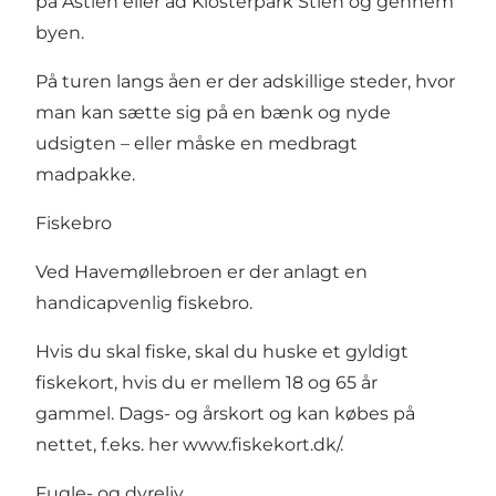
på Åstien eller ad Klosterpark Stien og gennem
byen.
På turen langs åen er der adskillige steder, hvor
man kan sætte sig på en bænk og nyde
udsigten – eller måske en medbragt
madpakke.
Fiskebro
Ved Havemøllebroen er der anlagt en
handicapvenlig fiskebro.
Hvis du skal fiske, skal du huske et gyldigt
fiskekort, hvis du er mellem 18 og 65 år
gammel. Dags- og årskort og kan købes på
nettet, f.eks. her
www.fiskekort.dk/
.
Fugle- og dyreliv