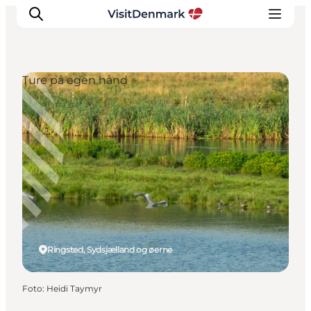
Ture på egen hånd
Inspiration
Destinationer
Oplevelser
Overnatning
Planlæg ferien
Ringsted, Sydsjælland og øerne
Foto
:
Heidi Taymyr