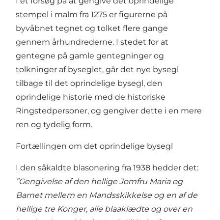
I et forsøg på at gengive det oprindelige
stempel i malm fra 1275 er figurerne på
byvåbnet tegnet og tolket flere gange
gennem århundrederne. I stedet for at
gentegne på gamle gentegninger og
tolkninger af byseglet, går det nye bysegl
tilbage til det oprindelige bysegl, den
oprindelige historie med de historiske
Ringstedpersoner, og gengiver dette i en mere
ren og tydelig form.
Fortællingen om det oprindelige bysegl
I den såkaldte blasonering fra 1938 hedder det:
”Gengivelse af den hellige Jomfru Maria og
Barnet mellem en Mandsskikkelse og en af de
hellige tre Konger, alle blaaklædte og over en