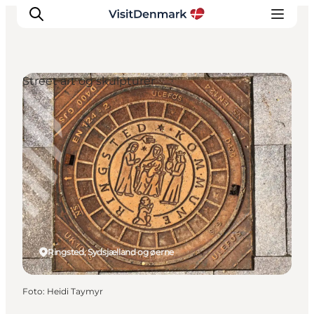
Street art og skulpturer
Inspiration
Destinationer
Oplevelser
Overnatning
Planlæg ferien
Ringsted, Sydsjælland og øerne
Foto
:
Heidi Taymyr