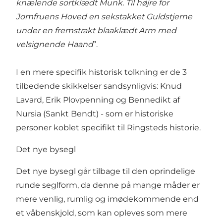
knælende sortklædt Munk. Til højre for
Jomfruens Hoved en sekstakket Guldstjerne
under en fremstrakt blaaklædt Arm med
velsignende Haand
”.
I en mere specifik historisk tolkning er de 3
tilbedende skikkelser sandsynligvis: Knud
Lavard, Erik Plovpenning og Bennedikt af
Nursia (Sankt Bendt) - som er historiske
personer koblet specifikt til Ringsteds historie.
Det nye bysegl
Det nye bysegl går tilbage til den oprindelige
runde seglform, da denne på mange måder er
mere venlig, rumlig og imødekommende end
et våbenskjold, som kan opleves som mere