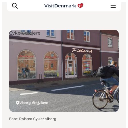
Cykeludlejere
Inspiration
Destinationer
Oplevelser
Overnatning
Planlæg ferien
Viborg, Østjylland
Foto
:
Rolsted Cykler Viborg